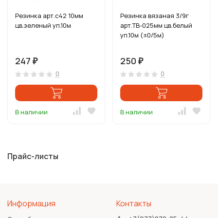
Резинка арт.с42 10мм
Резинка вязаная 3/9г
цв.зеленый уп.10м
арт.ТВ-025мм цв.белый
уп.10м (±0/5м)
247
250
₽
₽
0
0
В наличии
В наличии
Прайс-листы
Информация
Контакты