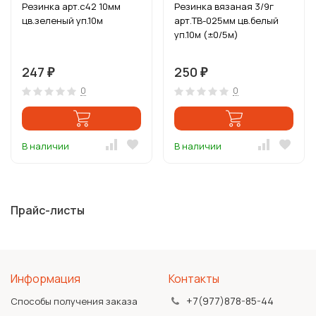
Резинка арт.с42 10мм
Резинка вязаная 3/9г
цв.зеленый уп.10м
арт.ТВ-025мм цв.белый
уп.10м (±0/5м)
247
250
₽
₽
0
0
В наличии
В наличии
Прайс-листы
Информация
Контакты
+7(977)878-85-44
Способы получения заказа