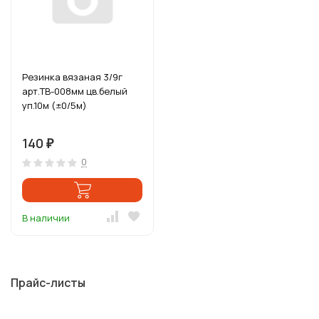
Резинка вязаная 3/9г
арт.ТВ-008мм цв.белый
уп.10м (±0/5м)
140
₽
0
В наличии
Прайс-листы