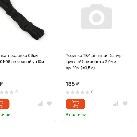
нка-продежка 08мм
Резинка TBY шляпная (шнур
01-08 цв.черный уп.10м
круглый) цв.золото 2,0мм
рул.10м (±0,5м)
185
₽
₽
0
0
личии
В наличии