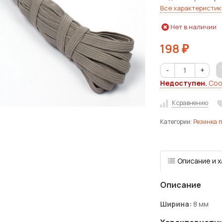
Все характеристик
Нет в наличии
198
₽
-
+
Недоступен.
Соо
К сравнению
Категории:
Резинка 
Описание и 
Описание
Ширина:
8 мм