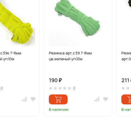
.с39к 7-8мм
Резинка арт.с39 7-8мм
Рези
й уп.10м
цв.зеленый уп.10м
арт.0
190
211
₽
0
0
В наличии
В на