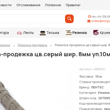
овости
Отслеживание
Полезное
Правила!
пн—пт 09:0
order@mirpo
итура
Ленты
Тесьма
Резинка
Круже
езинка
Резинка продежка
Резинка-продежка цв.серый шир. 8
-продежка цв.серый шир. 8мм уп.10
Артикул:
486892
Фасовка
10 м
Страна производи
Бренд
ЛЕНТЕС
Категория
Резинк
Штрих-код
207000
Код производител
Подкатегория
про