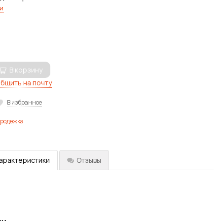
и
В корзину
бщить на почту
В избранное
продежка
характеристики
Отзывы