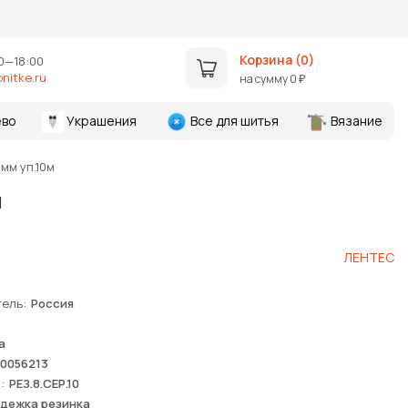
Корзина (
0
)
0—18:00
nitke.ru
на сумму
0
₽
во
Украшения
Все для шитья
Вязание
мм уп.10м
м
ЛЕНТЕС
тель
Россия
а
0056213
я
РЕЗ.8.СЕР.10
дежка резинка