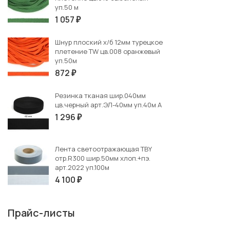
уп.50 м
1 057
₽
Шнур плоский х/б 12мм турецкое
плетение TW цв.008 оранжевый
уп.50м
872
₽
Резинка тканая шир.040мм
цв.черный арт.ЭЛ-40мм уп.40м А
1 296
₽
Лента светоотражающая TBY
отр.R300 шир.50мм хлоп.+пэ.
арт.2022 уп.100м
4 100
₽
Прайс-листы