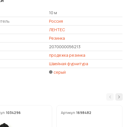
ки
10 м
итель
Россия
ЛЕНТЕС
Резинка
2070000056213
продежка резинка
Швейная фурнитура
серый
кул:
1034296
Артикул:
1698482