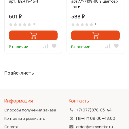
арт.TBY.RTY-45-1
арт.АФ.7109-88 9 цветов х
180 г
601
588
₽
₽
0
0
В наличии
В наличии
Прайс-листы
Информация
Контакты
+7(977)878-85-44
Способы получения заказа
Пн—Пт 09:00—18:00
Контакты и реквизиты
Оплата
order@mirponitke.ru