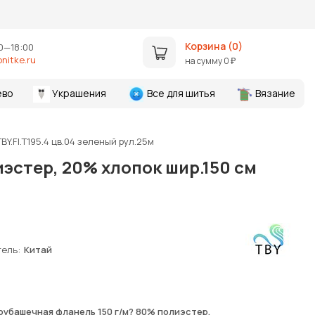
Корзина (
0
)
0—18:00
nitke.ru
на сумму
0
₽
ево
Украшения
Все для шитья
Вязание
Y.Fl.T195.4 цв.04 зеленый рул.25м
эстер, 20% хлопок шир.150 см
тель
Китай
рубашечная фланель 150 г/м? 80% полиэстер,