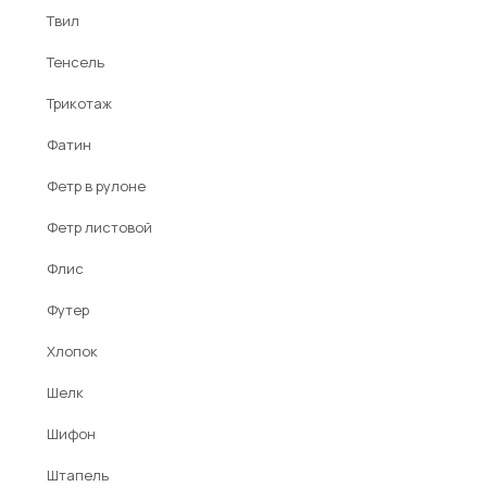
Твил
Тенсель
Трикотаж
Фатин
Фетр в рулоне
Фетр листовой
Флис
Футер
Хлопок
Шелк
Шифон
Штапель