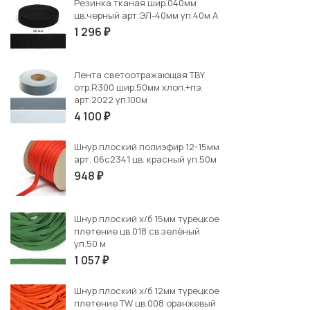
Резинка тканая шир.040мм
цв.черный арт.ЭЛ-40мм уп.40м А
1 296
₽
Лента светоотражающая TBY
отр.R300 шир.50мм хлоп.+пэ.
арт.2022 уп.100м
4 100
₽
Шнур плоский полиэфир 12-15мм
арт. 06с2341 цв. красный уп.50м
948
₽
Шнур плоский х/б 15мм турецкое
плетение цв.018 св.зелёный
уп.50 м
1 057
₽
Шнур плоский х/б 12мм турецкое
плетение TW цв.008 оранжевый