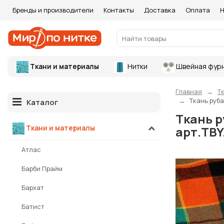
Бренды и производители
Контакты
Доставка
Оплата
Н
Ткани и материалы
Нитки
Швейная фур
Главная
Т
Ткань руба
Каталог
Ткань р
Ткани и материалы
арт.TBY
Атлас
Барби Прайм
Бархат
Батист