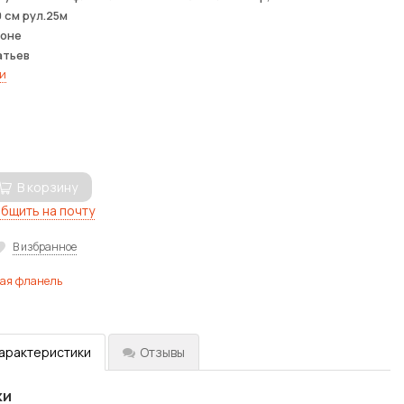
 см рул.25м
лоне
атьев
и
В корзину
бщить на почту
В избранное
ая фланель
характеристики
Отзывы
ки