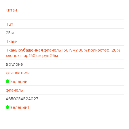
Китай
TBY
25 м
Ткани
Ткань рубашечная фланель 150 г/м? 80% полиэстер, 20%
хлопок шир.150 см рул.25м
в рулоне
для платьев
зеленый
фланель
4650254524027
зеленый1