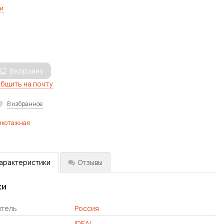
и
В корзину
бщить на почту
В избранное
икотажная
характеристики
Отзывы
ки
итель
Россия
IDEAL