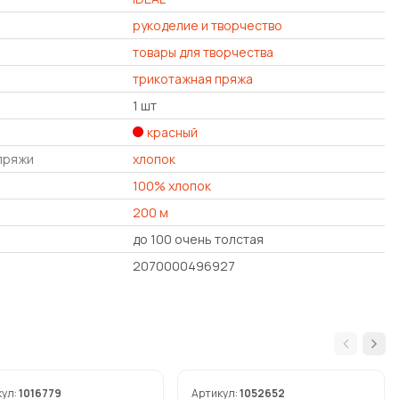
рукоделие и творчество
товары для творчества
трикотажная пряжа
1 шт
красный
пряжи
хлопок
100% хлопок
200 м
до 100 очень толстая
2070000496927
кул:
1016779
Артикул:
1052652