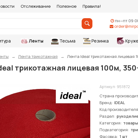
овости
Отслеживание
Полезное
Правила!
пн—пт 09:0
order@mirpo
итура
Ленты
Тесьма
Резинка
Круже
енты
Лента трикотажная
Лента Ideal трикотажная лицевая 10
deal трикотажная лицевая 100м, 350-
Артикул:
951872
Страна производи
Бренд
IDEAL
Код производител
Раздел
рукоделие
Категория
товары
Подкатегория
три
Фасовка
1 шт