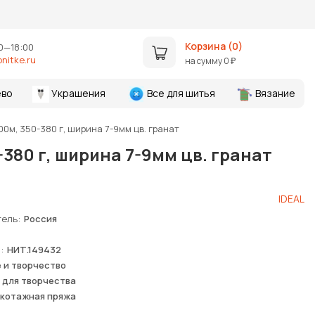
Корзина (
0
)
0—18:00
nitke.ru
на сумму
0
₽
во
Украшения
Все для шитья
Вязание
0м, 350-380 г, ширина 7-9мм цв. гранат
380 г, ширина 7-9мм цв. гранат
IDEAL
тель
Россия
я
НИТ.149432
 и творчество
 для творчества
котажная пряжа