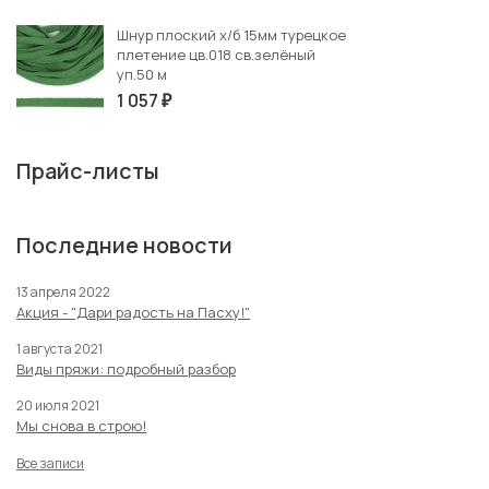
Шнур плоский х/б 15мм турецкое
плетение цв.018 св.зелёный
уп.50 м
1 057
₽
Прайс-листы
Последние новости
13 апреля 2022
Акция - "Дари радость на Пасху!"
1 августа 2021
Виды пряжи: подробный разбор
20 июля 2021
Мы снова в строю!
Все записи