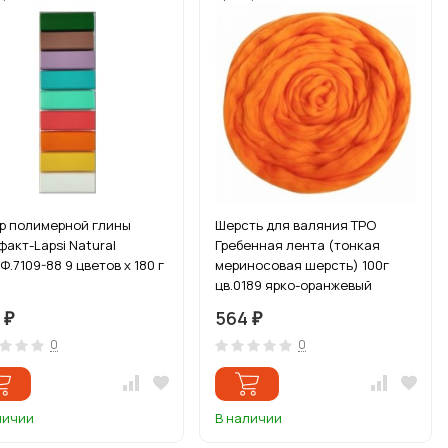
р полимерной глины
Шерсть для валяния ТРО
факт-Lapsi Natural
Гребенная лента (тонкая
Ф.7109-88 9 цветов х 180 г
мериносовая шерсть) 100г
цв.0189 ярко-оранжевый
8
564
₽
₽
0
0
личии
В наличии