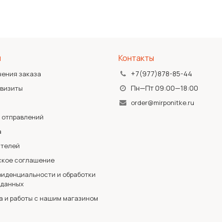
я
Контакты
+7(977)878-85-44
чения заказа
Пн—Пт 09:00—18:00
квизиты
order@mirponitke.ru
 отправлений
а
ателей
ское соглашение
иденциальности и обработки
 данных
а и работы с нашим магазином