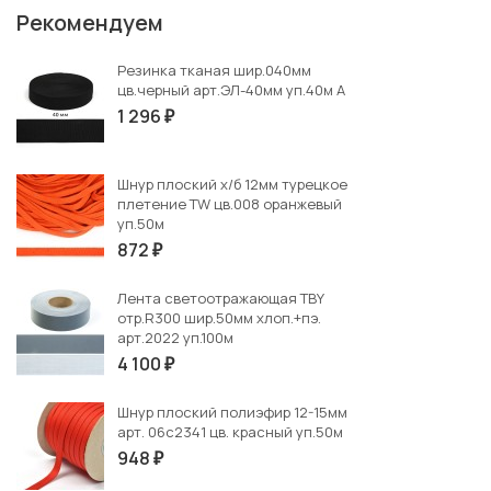
Рекомендуем
Резинка тканая шир.040мм
цв.черный арт.ЭЛ-40мм уп.40м А
1 296
₽
Шнур плоский х/б 12мм турецкое
плетение TW цв.008 оранжевый
уп.50м
872
₽
Лента светоотражающая TBY
отр.R300 шир.50мм хлоп.+пэ.
арт.2022 уп.100м
4 100
₽
Шнур плоский полиэфир 12-15мм
арт. 06с2341 цв. красный уп.50м
948
₽