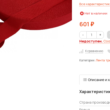
Все характеристик
Нет в наличии
601
₽
-
+
Недоступен.
Соо
К сравнению
Категории:
Лента тр
Описание и 
Характеристи
Страна производ
Бренд