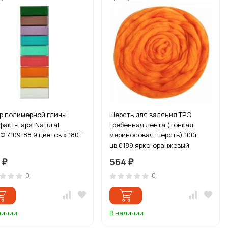
р полимерной глины
Шерсть для валяния ТРО
факт-Lapsi Natural
Гребенная лента (тонкая
Ф.7109-88 9 цветов х 180 г
мериносовая шерсть) 100г
цв.0189 ярко-оранжевый
8
564
₽
₽
0
0
личии
В наличии