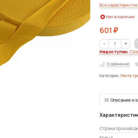
Все характеристик
Нет в наличии
601
₽
-
+
Недоступен.
Соо
К сравнению
Категории:
Лента тр
Описание и 
Характеристи
Страна производ
Бренд