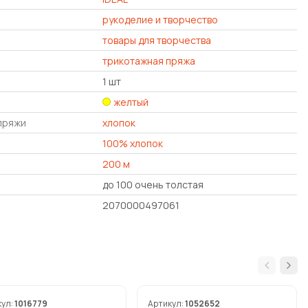
рукоделие и творчество
товары для творчества
трикотажная пряжа
1 шт
желтый
пряжи
хлопок
100% хлопок
200 м
до 100 очень толстая
2070000497061
кул:
1016779
Артикул:
1052652