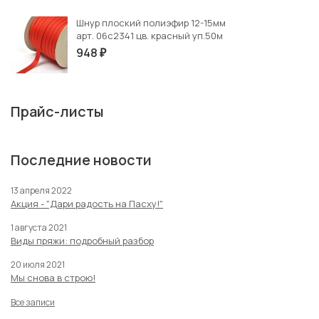
Шнур плоский полиэфир 12-15мм
арт. 06с2341 цв. красный уп.50м
948
₽
Прайс-листы
Последние новости
13 апреля 2022
Акция - "Дари радость на Пасху!"
1 августа 2021
Виды пряжи: подробный разбор
20 июля 2021
Мы снова в строю!
Все записи