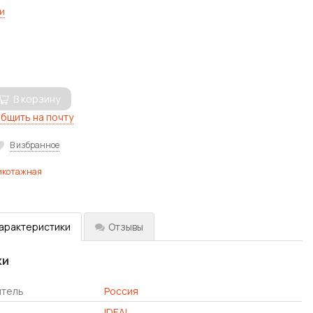
и
В корзину
бщить на почту
В избранное
икотажная
характеристики
Отзывы
ки
итель
Россия
IDEAL