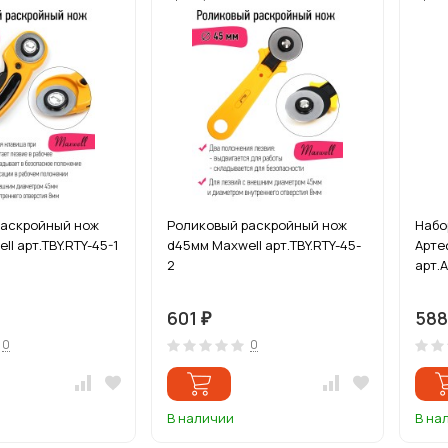
раскройный нож
Роликовый раскройный нож
Набо
l арт.TBY.RTY-45-1
d45мм Maxwell арт.TBY.RTY-45-
Арте
2
арт.А
601
58
₽
0
0
В наличии
В на