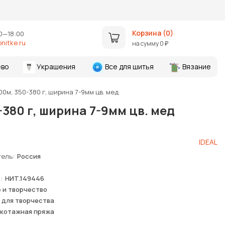
Корзина (
0
)
0—18:00
nitke.ru
на сумму
0
₽
во
Украшения
Все для шитья
Вязание
0м, 350-380 г, ширина 7-9мм цв. мед
380 г, ширина 7-9мм цв. мед
IDEAL
тель
Россия
я
НИТ.149446
 и творчество
 для творчества
котажная пряжа