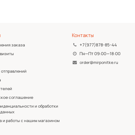
я
Контакты
+7(977)878-85-44
чения заказа
Пн—Пт 09:00—18:00
квизиты
order@mirponitke.ru
 отправлений
а
ателей
ское соглашение
иденциальности и обработки
 данных
а и работы с нашим магазином