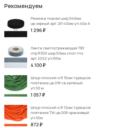
Рекомендуем
Резинка тканая шир.040мм
цв.черный арт.ЭЛ-40мм уп.40м А
1 296
₽
Лента светоотражающая TBY
отр.R300 шир.50мм хлоп.+пэ.
арт.2022 уп.100м
4 100
₽
Шнур плоский х/б 15мм турецкое
плетение цв.018 св.зелёный
уп.50 м
1 057
₽
Шнур плоский х/б 12мм турецкое
плетение TW цв.008 оранжевый
уп.50м
872
₽