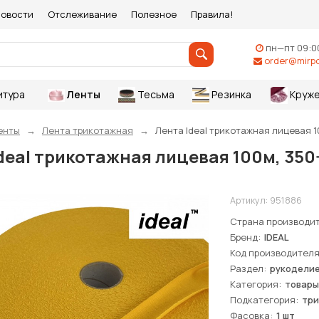
овости
Отслеживание
Полезное
Правила!
пн—пт 09:0
order@mirpo
итура
Ленты
Тесьма
Резинка
Круже
енты
Лента трикотажная
Лента Ideal трикотажная лицевая 10
deal трикотажная лицевая 100м, 350-
Артикул:
951886
Страна производи
Бренд
IDEAL
Код производител
Раздел
рукоделие
Категория
товары
Подкатегория
три
Фасовка
1 шт